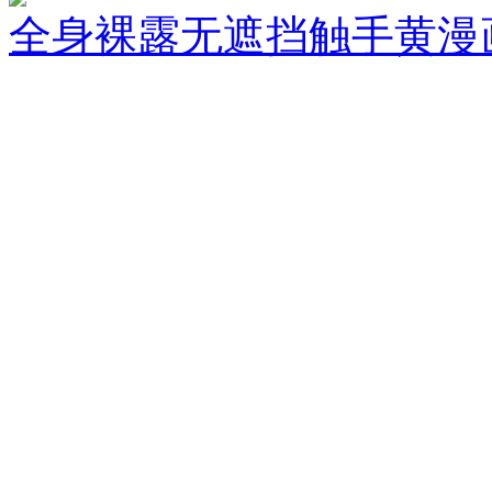
全身裸露无遮挡触手黄漫