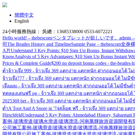
簡體中文
English
24小時服務熱線： 吳總：13685338000 0533-6072221
Hello world! – thebescom
ペンタブレットが欲しいです。
admin –
司
The Beatles History and Timeline
Sample Page – thebescom
全身裸
A片
Understand 3 Key Points: $10 Sign Up Bonus, Instant Withdraw
Know
Analysis of 5 Key Advantages: $10 Sign Up Bonus Instant Wi
Prices & Complete Guide
$200 no deposit bonus codes - the-beatles-h
ต่ำ
จ้าวเจ๊ง 999 - จ้าวเจ๊ง 369 แตกง่าย แตกหนัก ฝากถอนออโต้ ไม่ม
จ้าวเจ๊ง777 - จ้าวเจ๊ง 369 แตกง่าย แตกหนัก ฝากถอนออโต้ ไม่มีขั่
เจ๊งauto - จ้าวเจ๊ง 369 แตกง่าย แตกหนัก ฝากถอนออโต้ ไม่มีขั่นต่
ทดลองเล่นฟรี pg - จ้าวเจ๊ง 369 แตกง่าย แตกหนัก ฝากถอนออโต้ ไม
2025
369 bet - จ้าวเจ๊ง 369 แตกง่าย แตกหนัก ฝากถอนออโต้ ไม่มีขั
ต่ำ
A Toot And A Snore in '74
สล็อต ฟรี - จ้าวเจ๊ง 369 แตกง่าย แต
Hirschfeld
Understand 5 Key Points: Ahmedabad History, Sabarmati R
案例-玻璃滑道|玻璃水滑道|玻璃漂流-河南萬輝旅游資源開發有
公司
施工案例-玻璃滑道|玻璃水滑道|玻璃漂流-河南萬輝旅游
開發有限公司
施工案例-玻璃滑道|玻璃水滑道|玻璃漂流-河南